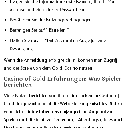
Tragen Sie die Informationen wie Namen , Ihre E-Mail
Adresse und ein sicheres Passwort ein.
Bestätigen Sie die Nutzungsbedingungen .
Bestätigen Sie auf " Erstellen ".
Halten Sie das E-Mail-Account im Auge für eine
Bestätigung.
Wenn die Anmeldung erfolgreich ist, können man Zugriff
und die Spiele von dem Gold Casino nutzen .
Casino of Gold Erfahrungen: Was Spieler
berichten
Viele Nutzer berichten von ihren Eindrücken im Casino of
Gold. Insgesamt scheint die Webseite ein gemischtes Bild zu
vermitteln. Einige loben das umfangreiche Angebot an
Spielen und die intuitive Bedienung . Allerdings gibt es auch
Beschwerden bezüglich der Gewinnauszahlungen .