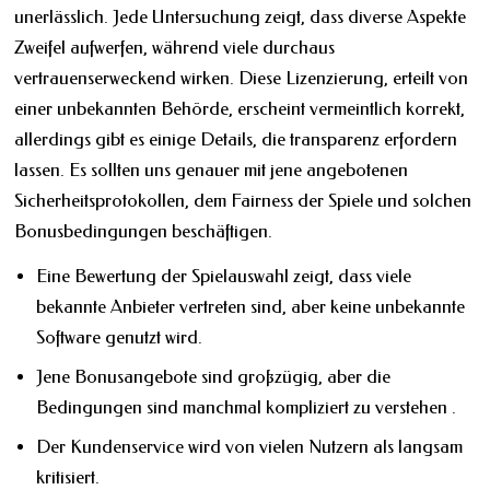
unerlässlich. Jede Untersuchung zeigt, dass diverse Aspekte
Zweifel aufwerfen, während viele durchaus
vertrauenserweckend wirken. Diese Lizenzierung, erteilt von
einer unbekannten Behörde, erscheint vermeintlich korrekt,
allerdings gibt es einige Details, die transparenz erfordern
lassen. Es sollten uns genauer mit jene angebotenen
Sicherheitsprotokollen, dem Fairness der Spiele und solchen
Bonusbedingungen beschäftigen.
Eine Bewertung der Spielauswahl zeigt, dass viele
bekannte Anbieter vertreten sind, aber keine unbekannte
Software genutzt wird.
Jene Bonusangebote sind großzügig, aber die
Bedingungen sind manchmal kompliziert zu verstehen .
Der Kundenservice wird von vielen Nutzern als langsam
kritisiert.