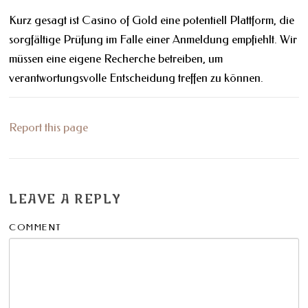
Kurz gesagt ist Casino of Gold eine potentiell Plattform, die
sorgfältige Prüfung im Falle einer Anmeldung empfiehlt. Wir
müssen eine eigene Recherche betreiben, um
verantwortungsvolle Entscheidung treffen zu können.
Report this page
LEAVE A REPLY
COMMENT