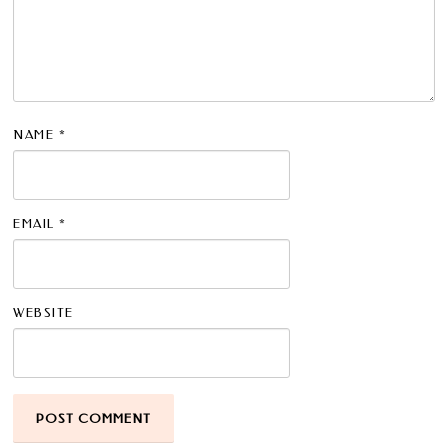
NAME
*
EMAIL
*
WEBSITE